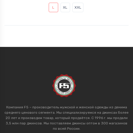
L
XL
XXL
Компания F5 – производитель мужской и женской одежды из денима
среднего ценового сегмента. Мы специализируемся на джинсах более
20 лет и производим товар, который продаётся. С 1996 г. мы продали
3,5 млн пар джинсов. Мы поставляем джинсы оптом в 300 магазинов
по всей России.