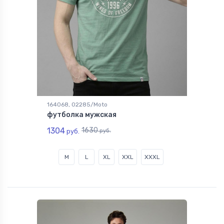
164068, 02285/Moto
футболка мужская
1304
1630
руб.
руб.
M
L
XL
XXL
XXXL