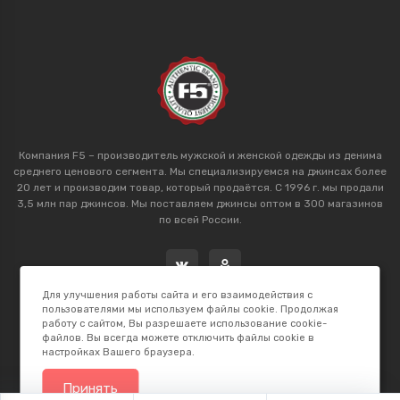
Компания F5 – производитель мужской и женской одежды из денима
среднего ценового сегмента. Мы специализируемся на джинсах более
20 лет и производим товар, который продаётся. С 1996 г. мы продали
3,5 млн пар джинсов. Мы поставляем джинсы оптом в 300 магазинов
по всей России.
Для улучшения работы сайта и его взаимодействия с
пользователями мы используем файлы cookie. Продолжая
работу с сайтом, Вы разрешаете использование cookie-
файлов. Вы всегда можете отключить файлы cookie в
настройках Вашего браузера.
2026 © F5 Studio. Сделано в
K.B.Net Studio
Принять