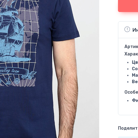
И
Артик
Харак
Цв
Со
Ма
Ве
Особ
Фи
Поделить