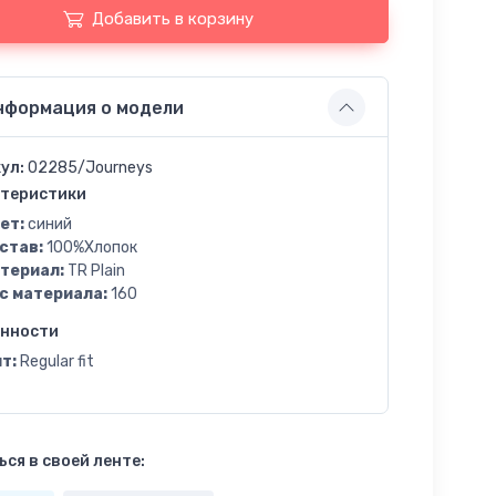
Добавить в корзину
нформация о модели
ул:
02285/Journeys
теристики
ет:
синий
став:
100%Хлопок
териал:
TR Plain
с материала:
160
енности
т:
Regular fit
ся в своей ленте: