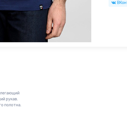
ВКон
рилегающий
ий рукав.
о полотна.