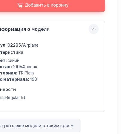
Добавить в корзину
нформация о модели
ул:
02285/Airplane
теристики
ет:
синий
став:
100%Хлопок
териал:
TR Plain
с материала:
160
енности
т:
Regular fit
треть еще модели с таким кроем