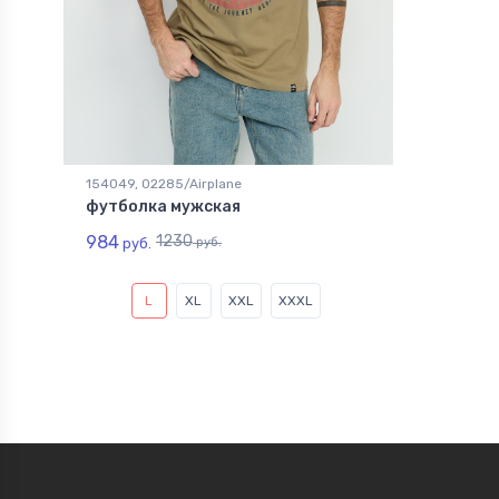
154049, 02285/Airplane
футболка мужская
984
1230
руб.
руб.
L
XL
XXL
XXXL