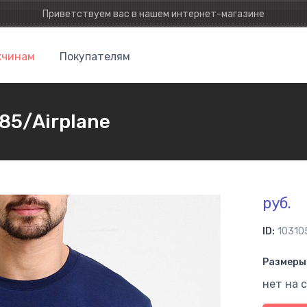
Приветствуем вас в нашем интернет-магазине
чинам
Покупателям
85/Airplane
руб.
ID:
10310
Размеры 
нет на 