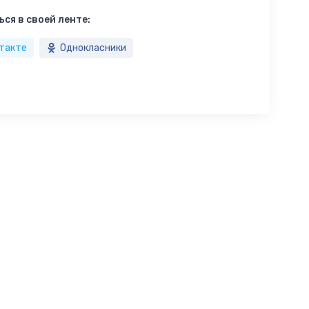
ся в своей ленте:
такте
Однокласники