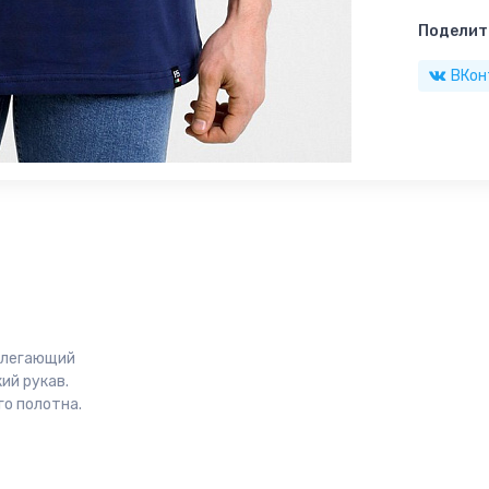
Поделить
ВКон
рилегающий
ий рукав.
о полотна.