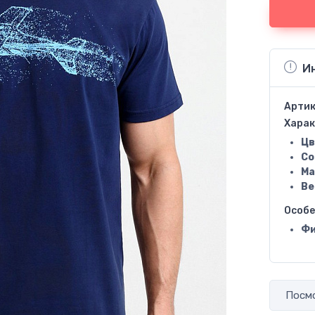
И
Артик
Харак
Цв
Со
Ма
Ве
Особ
Фи
Посмо