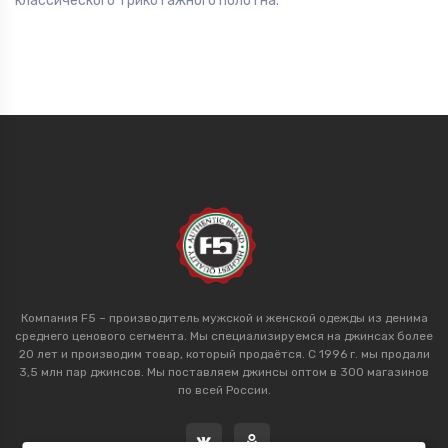
классического трикотажного полотна.
Компания F5 – производитель мужской и женской одежды из денима
среднего ценового сегмента. Мы специализируемся на джинсах более
20 лет и производим товар, который продаётся. С 1996 г. мы продали
3,5 млн пар джинсов. Мы поставляем джинсы оптом в 300 магазинов
по всей России.