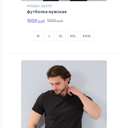
143020, 02373
футболка мужская
1000
1250
руб.
руб.
M
L
XL
XXL
XXXL