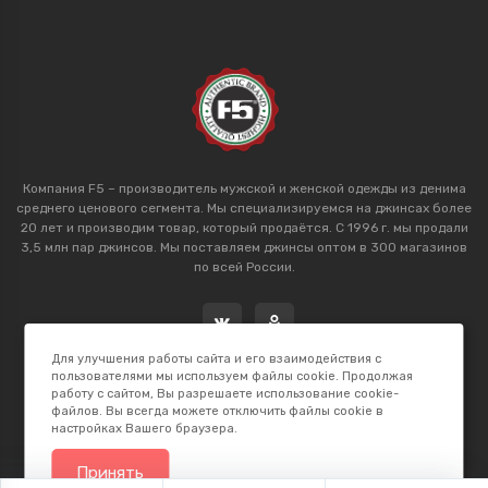
Компания F5 – производитель мужской и женской одежды из денима
среднего ценового сегмента. Мы специализируемся на джинсах более
20 лет и производим товар, который продаётся. С 1996 г. мы продали
3,5 млн пар джинсов. Мы поставляем джинсы оптом в 300 магазинов
по всей России.
Для улучшения работы сайта и его взаимодействия с
пользователями мы используем файлы cookie. Продолжая
работу с сайтом, Вы разрешаете использование cookie-
файлов. Вы всегда можете отключить файлы cookie в
настройках Вашего браузера.
2026 © F5 Studio. Сделано в
K.B.Net Studio
Принять