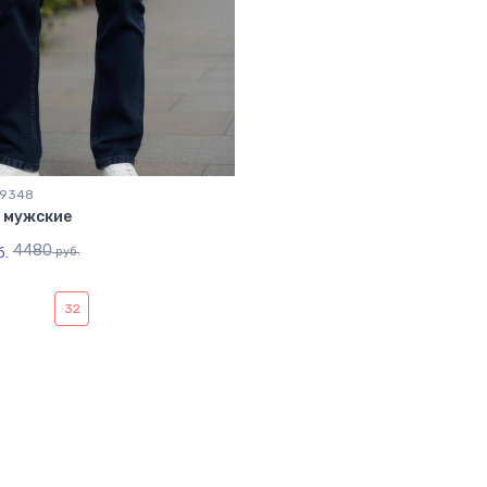
09348
 мужские
4480
б.
руб.
32