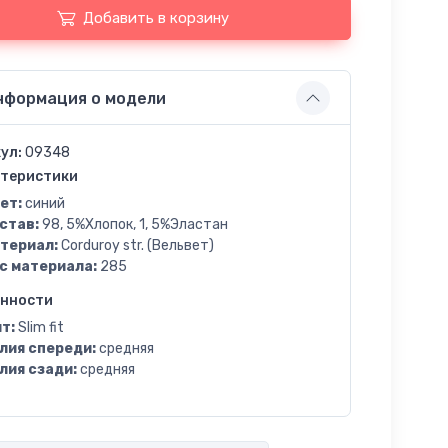
Добавить в корзину
нформация о модели
ул:
09348
теристики
ет:
синий
став:
98, 5%Хлопок, 1, 5%Эластан
териал:
Corduroy str. (Вельвет)
с материала:
285
енности
т:
Slim fit
лия спереди:
средняя
лия сзади:
средняя