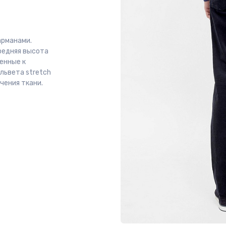
арманами.
средняя высота
енные к
львета stretch
чения ткани.