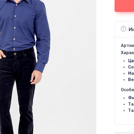
И
Артик
Харак
Цв
Со
Ма
Ве
Особ
Фи
Та
Та