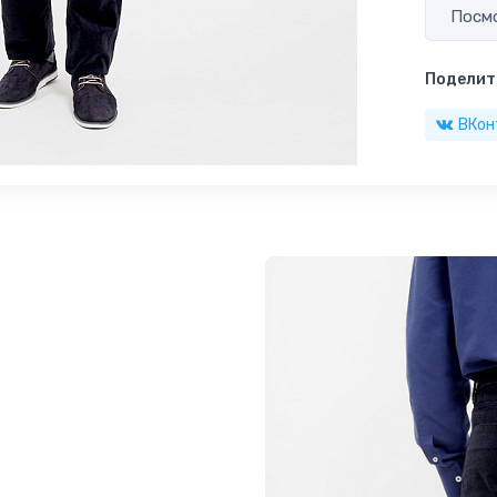
Посмо
Поделить
ВКон