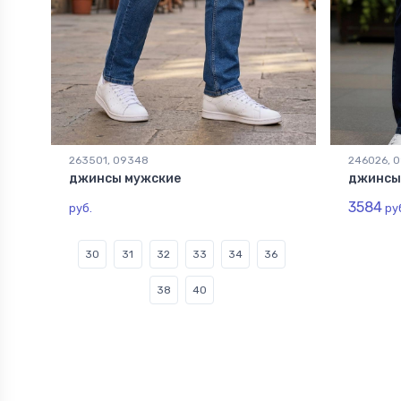
263501, 09348
246026, 
джинсы мужские
джинсы
3584
руб.
ру
30
31
32
33
34
36
38
40