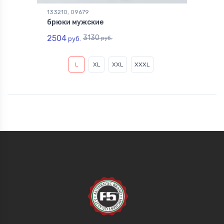
133210, 09679
брюки мужские
2504
3130
руб.
руб.
L
XL
XXL
XXXL