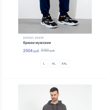
247021, 09679
брюки мужские
2504
3130
руб.
руб.
L
XL
XXL