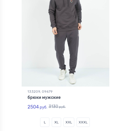
133209, 09679
брюки мужские
2504
3130
руб.
руб.
L
XL
XXL
XXXL