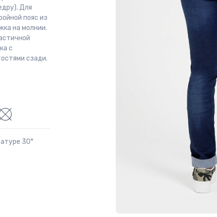
едру). Для
ройной пояс из
жка на молнии.
ластичной
ка с
тостями сзади.
ратуре 30°