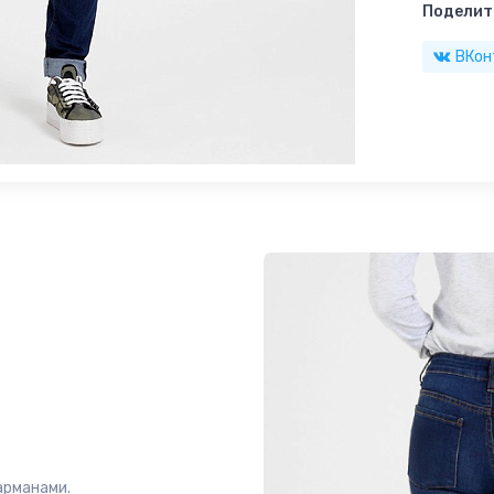
Поделить
ВКон
арманами.