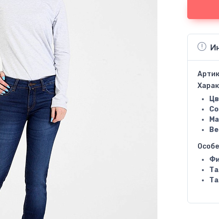
И
Артик
Харак
Цв
Со
Ма
Ве
Особ
Фи
Та
Та