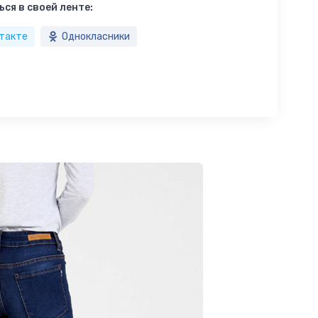
ся в своей ленте:
такте
Однокласники