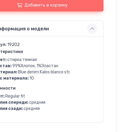
Добавить в корзину
нформация о модели
ул:
19202
теристики
ет:
стирка темная
став:
99%Хлопок, 1%Эластан
териал:
Blue denim Kalos blanco str.
с материала:
10
енности
т:
Regular fit
лия спереди:
средняя
лия сзади:
средняя