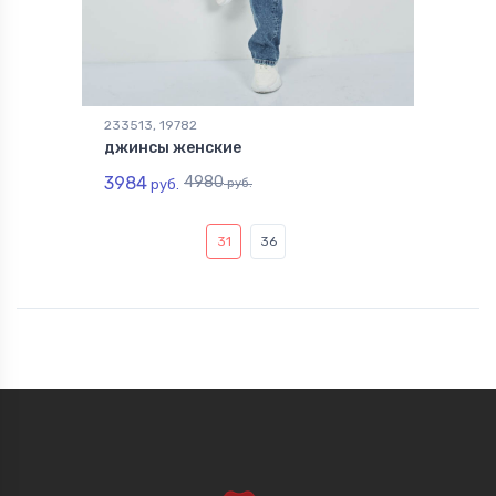
233513, 19782
джинсы женские
3984
4980
руб.
руб.
31
36