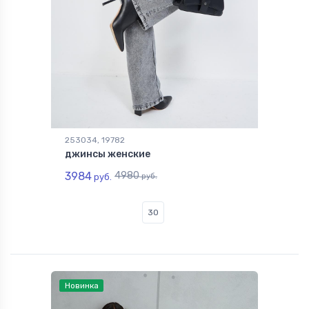
253034, 19782
джинсы женские
3984
4980
руб.
руб.
30
Новинка