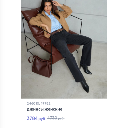
246010, 19782
джинсы женские
3784
4730
руб.
руб.