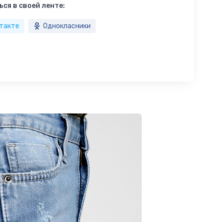
ся в своей ленте:
такте
Однокласники