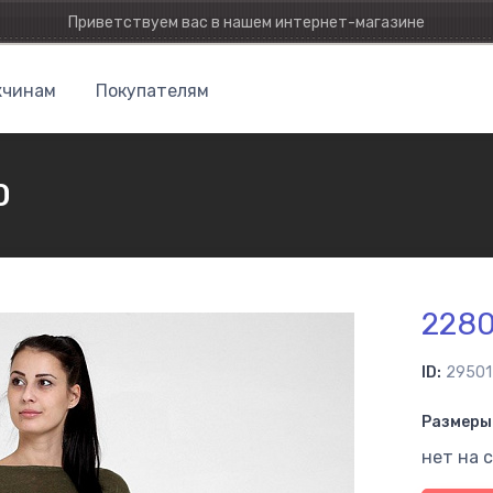
Приветствуем вас в нашем интернет-магазине
чинам
Покупателям
0
228
ID:
29501
Размеры 
нет на 