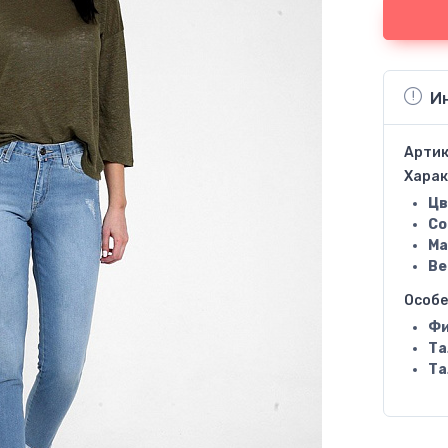
И
Артик
Харак
Цв
Со
Ма
Ве
Особ
Фи
Та
Та