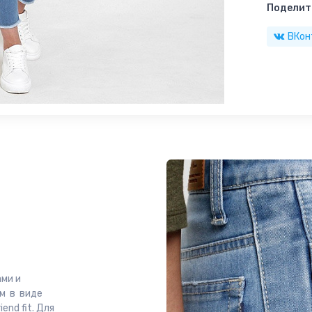
Поделить
ВКон
ми и
м в виде
end fit. Для