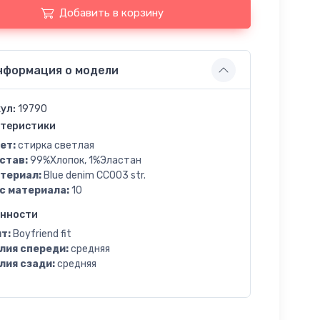
Добавить в корзину
нформация о модели
ул:
19790
теристики
ет:
стирка светлая
став:
99%Хлопок, 1%Эластан
териал:
Blue denim CC003 str.
с материала:
10
енности
т:
Boyfriend fit
лия спереди:
средняя
лия сзади:
средняя