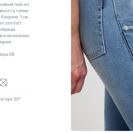
ройной пояс из
 высота талии,
бахрома 1 см..
im comfort
спереди
в в нескольких
задних
ера 28.
ратуре 30°