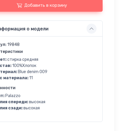
Добавить в корзину
нформация о модели
ул:
19848
теристики
ет:
стирка средняя
став:
100%Хлопок
териал:
Blue denim 009
с материала:
11
енности
т:
Palazzo
лия спереди:
высокая
лия сзади:
высокая