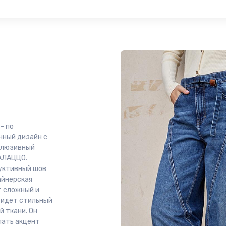
- по
нный дизайн с
клюзивный
ПАЛАЦЦО.
руктивный шов
айнерская
т сложный и
 идет стильный
й ткани. Он
лать акцент