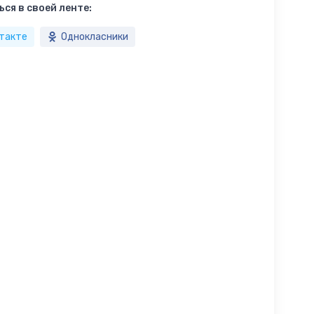
ся в своей ленте:
такте
Однокласники