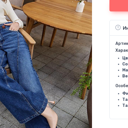
И
Артик
Харак
Цв
Со
Ма
Ве
Особ
Фи
Та
Та