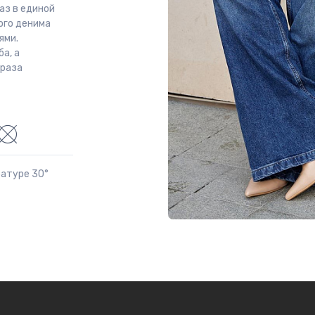
аз в единой
ого денима
ями.
а, а
браза
ратуре 30°