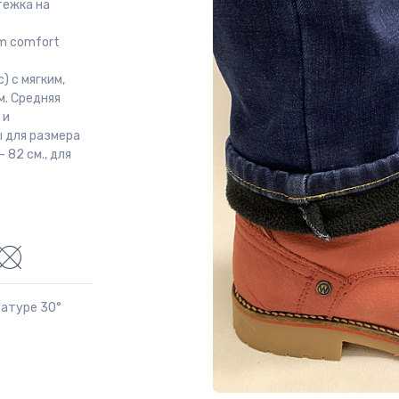
тежка на
m comfort
 с мягким,
м. Средняя
 и
 для размера
 82 см., для
ратуре 30°