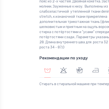
пояс из 2-х частей. Двойная кокетка. Зас
молнии. Зауженные к низу. Выполнены из
слабоэластичной утепленной ткани deni
stretch, к изнаночной ткани прикреплена
дополнительная трикотажная ткань (флис)
шелковистым и приятным на ощупь ворсо
стирка с потёртостями и "усами" спереди
потёртостями сзади.. Параметры указаны
28. Длина внутреннего шва для роста 32 -
роста 34 - 87,0
Рекомендации по уходу
Стирать в стиральной машине при темпе