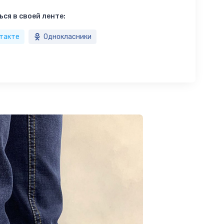
ся в своей ленте:
такте
Однокласники