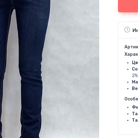
И
Артик
Харак
Цв
Со
2%
Ма
Ве
Особ
Фи
Та
Та