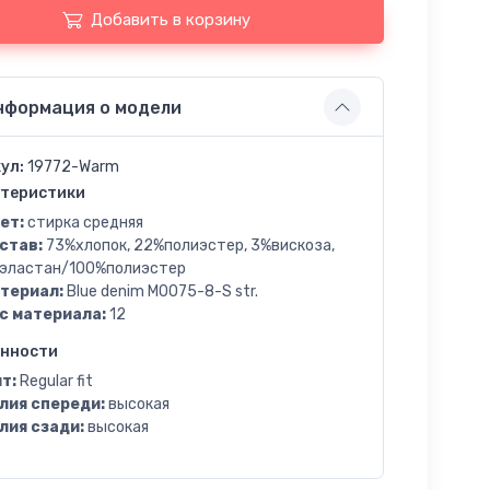
Добавить в корзину
нформация о модели
ул:
19772-Warm
теристики
ет:
стирка средняя
став:
73%хлопок, 22%полиэстер, 3%вискоза,
эластан/100%полиэстер
териал:
Blue denim M0075-8-S str.
с материала:
12
енности
т:
Regular fit
лия спереди:
высокая
лия сзади:
высокая