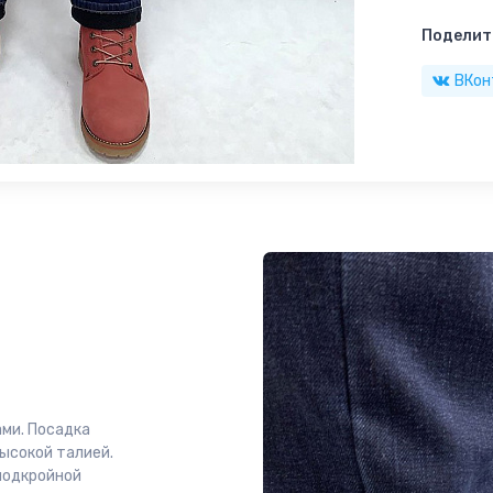
Поделить
ВКон
ми. Посадка
высокой талией.
подкройной