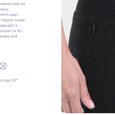
ройной пояс из
 низу.
etch, цвет
 стороны ткани
ения цвета
ля роста 32 -
казаны для
ратуре 30°