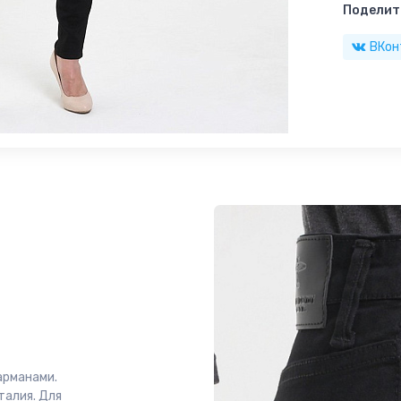
Поделить
ВКон
арманами.
талия. Для