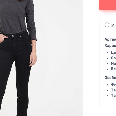
И
Артик
Харак
Цв
Со
Ма
Ве
Особ
Фи
Та
Та