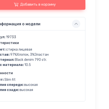
Добавить в корзину
нформация о модели
ул:
19733
теристики
ет:
стирка лицевая
став:
97%Хлопок, 3%Эластан
териал:
Black denim 790 str.
с материала:
10.5
енности
т:
Slim fit
лия спереди:
высокая
лия сзади:
высокая