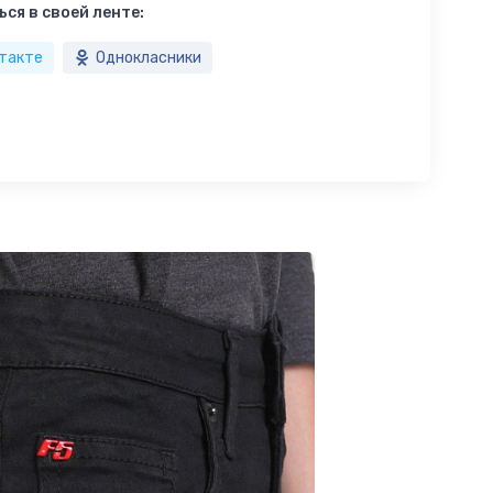
ся в своей ленте:
такте
Однокласники