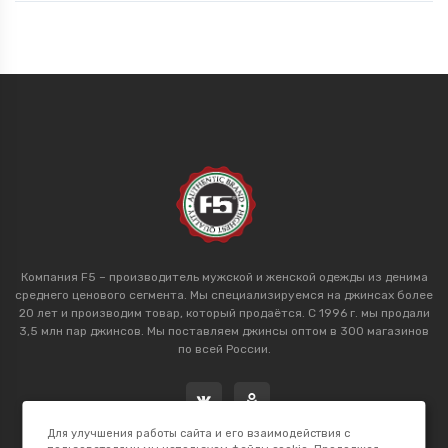
Компания F5 – производитель мужской и женской одежды из денима
среднего ценового сегмента. Мы специализируемся на джинсах более
20 лет и производим товар, который продаётся. С 1996 г. мы продали
3,5 млн пар джинсов. Мы поставляем джинсы оптом в 300 магазинов
по всей России.
Для улучшения работы сайта и его взаимодействия с