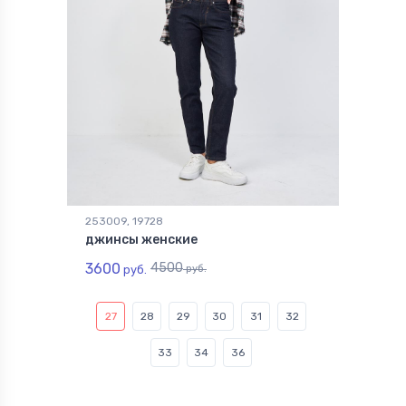
253009, 19728
джинсы женские
3600
4500
руб.
руб.
27
28
29
30
31
32
33
34
36