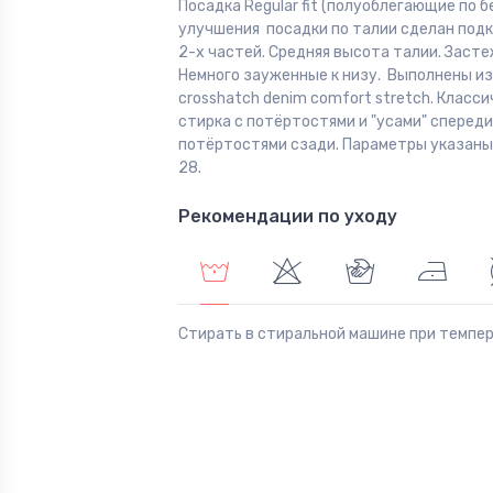
Посадка Regular fit (полуоблегающие по б
улучшения посадки по талии сделан подк
2-х частей. Средняя высота талии. Засте
Немного зауженные к низу. Выполнены из
crosshatch denim comfort stretch. Класс
стирка с потёртостями и "усами" спереди
потёртостями сзади. Параметры указаны
28.
Рекомендации по уходу
Стирать в стиральной машине при темпе