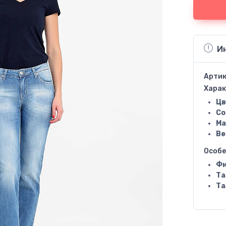
И
Артик
Харак
Цв
Со
Ма
Ве
Особ
Фи
Та
Та