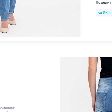
Поделить
ВКон
арманами.