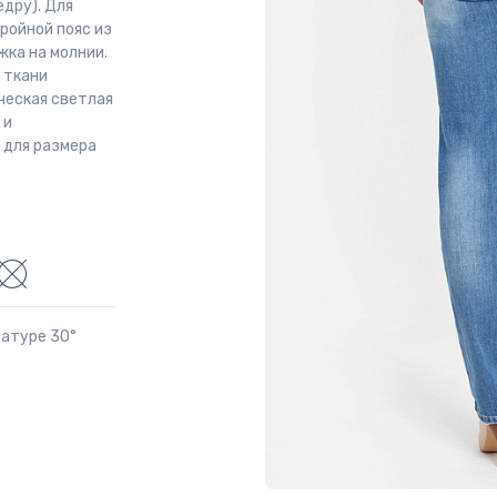
едру). Для
ройной пояс из
жка на молнии.
 ткани
ическая светлая
 и
 для размера
ратуре 30°