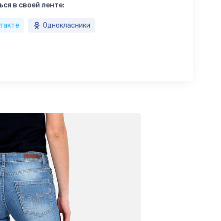
ся в своей ленте:
такте
Однокласники