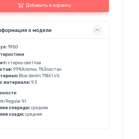
Добавить в корзину
нформация о модели
ул:
1950
теристики
ет:
стирка светлая
став:
99%Хлопок, 1%Эластан
териал:
Blue denim 11861 str.
с материала:
9.5
енности
т:
Regular fit
лия спереди:
средняя
лия сзади:
средняя