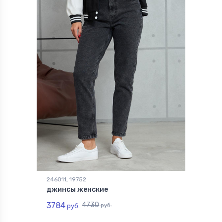
246011, 19752
джинсы женские
3784
4730
руб.
руб.