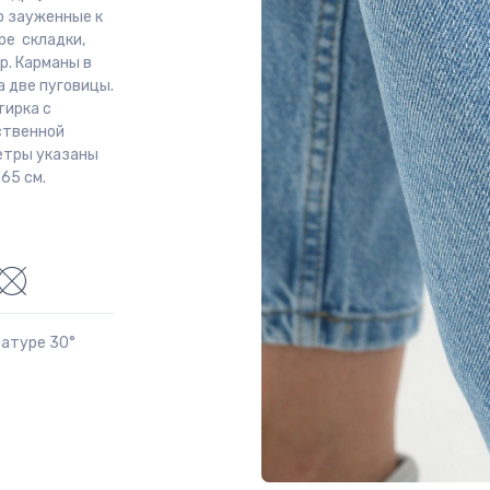
о зауженные к
ре складки,
р. Карманы в
а две пуговицы.
тирка с
ественной
етры указаны
65 см.
ратуре 30°