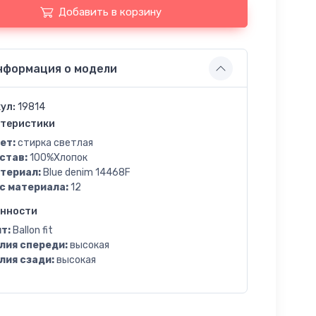
Добавить в корзину
нформация о модели
ул:
19814
теристики
ет:
стирка светлая
став:
100%Хлопок
териал:
Blue denim 14468F
с материала:
12
енности
т:
Ballon fit
лия спереди:
высокая
лия сзади:
высокая