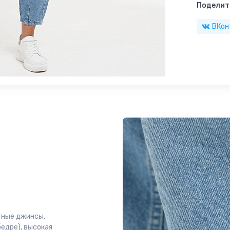
Поделить
ВКон
тные джинсы.
бедре), высокая