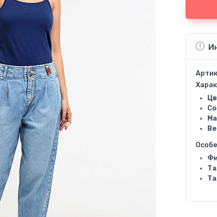
И
Артик
Харак
Цв
Со
Ма
Ве
Особ
Фи
Та
Та