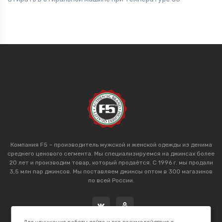
Компания F5 – производитель мужской и женской одежды из денима
среднего ценового сегмента. Мы специализируемся на джинсах более
20 лет и производим товар, который продаётся. С 1996 г. мы продали
3,5 млн пар джинсов. Мы поставляем джинсы оптом в 300 магазинов
по всей России.