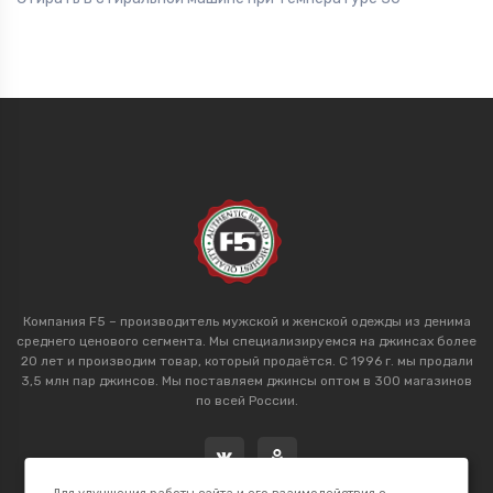
Компания F5 – производитель мужской и женской одежды из денима
среднего ценового сегмента. Мы специализируемся на джинсах более
20 лет и производим товар, который продаётся. С 1996 г. мы продали
3,5 млн пар джинсов. Мы поставляем джинсы оптом в 300 магазинов
по всей России.