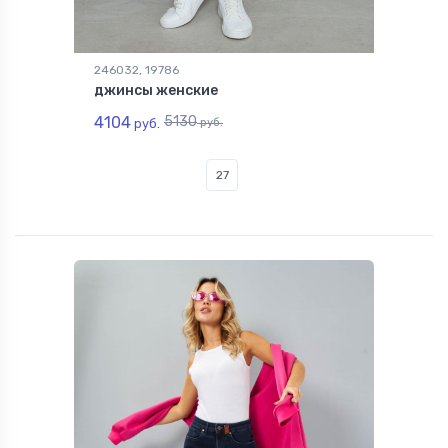
246032, 19786
джинсы женские
4104
5130
руб.
руб.
27