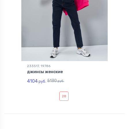
233517, 19786
джинсы женские
4104
5130
руб.
руб.
28