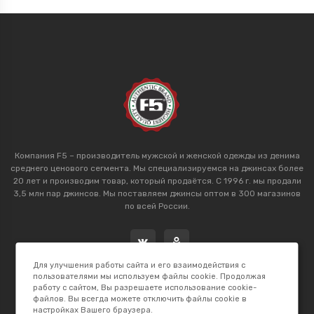
Компания F5 – производитель мужской и женской одежды из денима
среднего ценового сегмента. Мы специализируемся на джинсах более
20 лет и производим товар, который продаётся. С 1996 г. мы продали
3,5 млн пар джинсов. Мы поставляем джинсы оптом в 300 магазинов
по всей России.
Для улучшения работы сайта и его взаимодействия с
пользователями мы используем файлы cookie. Продолжая
работу с сайтом, Вы разрешаете использование cookie-
файлов. Вы всегда можете отключить файлы cookie в
настройках Вашего браузера.