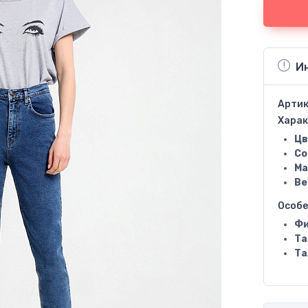
И
Артик
Харак
Цв
Со
Ма
Ве
Особ
Фи
Та
Та