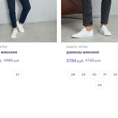
19752
246011, 19752
 женские
джинсы женские
4980
3784
4730
б.
руб.
руб.
руб.
27
28
29
30
31
32
34