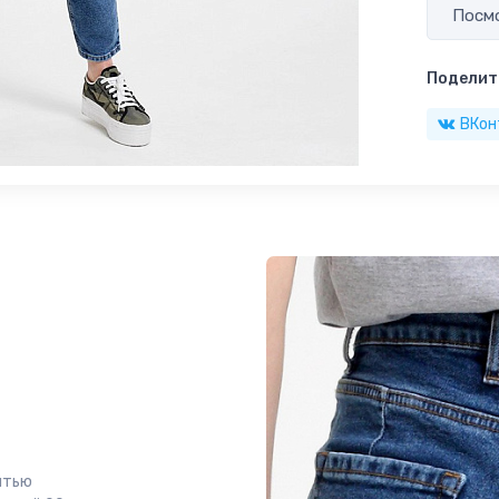
Посмо
Поделить
ВКон
ятью