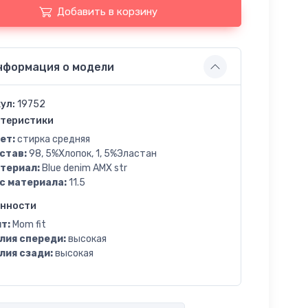
Добавить в корзину
нформация о модели
ул:
19752
теристики
ет:
стирка средняя
став:
98, 5%Хлопок, 1, 5%Эластан
териал:
Blue denim AMX str
с материала:
11.5
енности
т:
Mom fit
лия спереди:
высокая
лия сзади:
высокая