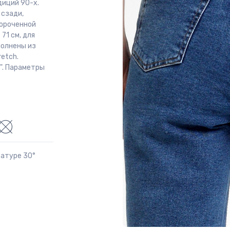
диций 90-х.
 сзади,
короченной
71 см, для
полнены из
etch.
". Параметры
ратуре 30°