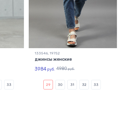
133546, 19752
джинсы женские
3984
4980
руб.
руб.
33
29
30
31
32
33