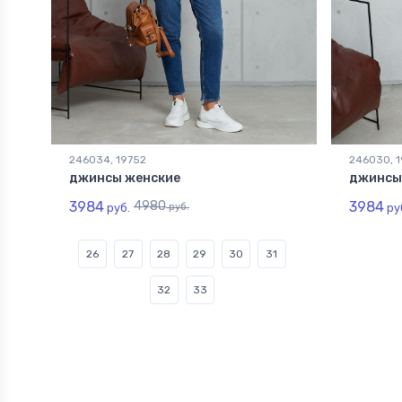
246034, 19752
246030, 
джинсы женские
джинсы
3984
4980
3984
руб.
руб.
ру
26
27
28
29
30
31
32
33