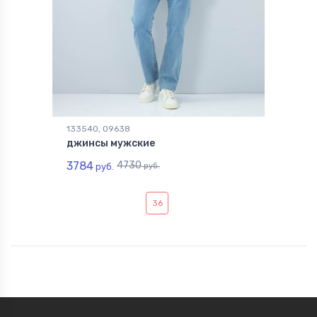
133540, 09638
джинсы мужские
3784
4730
руб.
руб.
36