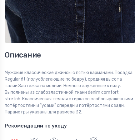
Описание
Мужские классические джинсы с пятью карманами. Посадка
Regular fit (полуоблегающие по бедру), средняя высота
талии.Застежка на молнии. Немного зауженные к низу.
Выполнены из слабоэластичной ткани denim comfort
stretch. Классическая темная стирка со слабовыраженными
потёртостями и "усами" спереди и потёртостями сзади.
Параметры указаны для размера 32.
Рекомендации по уходу