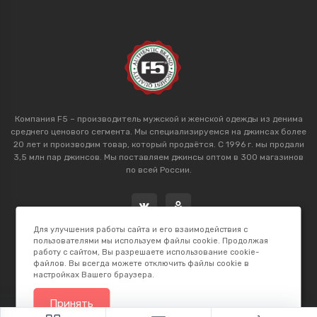
Компания F5 – производитель мужской и женской одежды из денима
среднего ценового сегмента. Мы специализируемся на джинсах более
20 лет и производим товар, который продаётся. С 1996 г. мы продали
3,5 млн пар джинсов. Мы поставляем джинсы оптом в 300 магазинов
по всей России.
Для улучшения работы сайта и его взаимодействия с
пользователями мы используем файлы cookie. Продолжая
работу с сайтом, Вы разрешаете использование cookie-
файлов. Вы всегда можете отключить файлы cookie в
настройках Вашего браузера.
2026 © F5 Studio. Сделано в
K.B.Net Studio
Принять