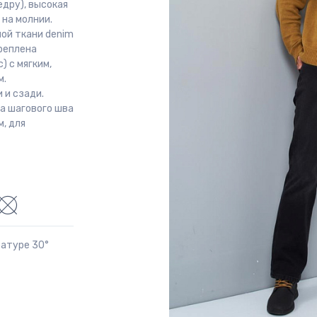
едру), высокая
 на молнии.
ой ткани denim
креплена
 с мягким,
м.
 и сзади.
а шагового шва
м, для
ратуре 30°