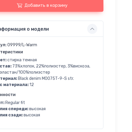
Добавить в корзину
нформация о модели
ул:
09999/L-Warm
теристики
ет:
стирка темная
став:
73%хлопок, 22%полиэстер, 3%вискоза,
эластан/100%полиэстер
териал:
Black denim M0075T-9-S str.
с материала:
12
енности
т:
Regular fit
лия спереди:
высокая
лия сзади:
высокая