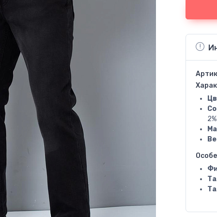
И
Артик
Харак
Цв
Со
2%
Ма
Ве
Особ
Фи
Та
Та