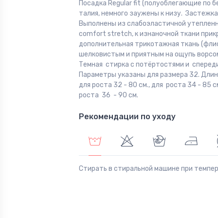
Посадка Regular fit (полуоблегающие по б
талия, немного заужены к низу. Застежка
Выполнены из слабоэластичной утепленн
comfort stretch, к изнаночной ткани при
дополнительная трикотажная ткань (флис)
шелковистым и приятным на ощупь ворсо
Темная стирка с потёртостями и спереди
Параметры указаны для размера 32. Длин
для роста 32 - 80 см., для роста 34 - 85 с
роста 36 - 90 см.
Рекомендации по уходу
Стирать в стиральной машине при темпе