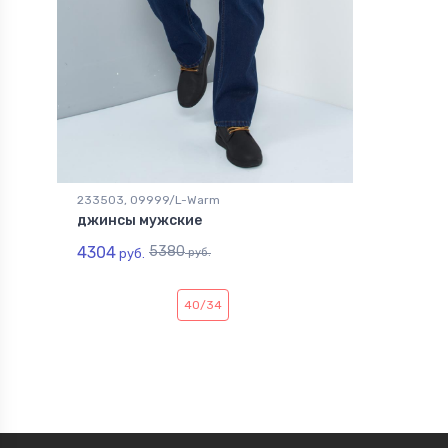
233503, 09999/L-Warm
джинсы мужские
4304
5380
руб.
руб.
40/34