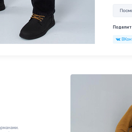
Посмо
Поделить
ВКон
арманами.