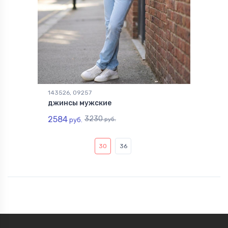
143526, 09257
джинсы мужские
2584
3230
руб.
руб.
30
36