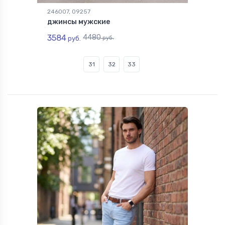
246007, 09257
джинсы мужские
3584
4480
руб.
руб.
31
32
33