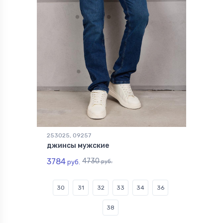
253025, 09257
джинсы мужские
3784
4730
руб.
руб.
30
31
32
33
34
36
38