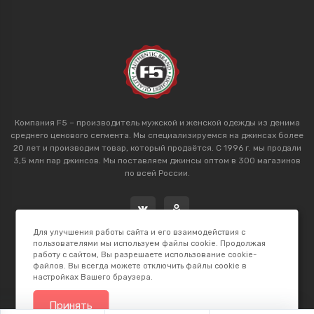
Компания F5 – производитель мужской и женской одежды из денима
среднего ценового сегмента. Мы специализируемся на джинсах более
20 лет и производим товар, который продаётся. С 1996 г. мы продали
3,5 млн пар джинсов. Мы поставляем джинсы оптом в 300 магазинов
по всей России.
Для улучшения работы сайта и его взаимодействия с
пользователями мы используем файлы cookie. Продолжая
работу с сайтом, Вы разрешаете использование cookie-
файлов. Вы всегда можете отключить файлы cookie в
настройках Вашего браузера.
2026 © F5 Studio. Сделано в
K.B.Net Studio
Принять