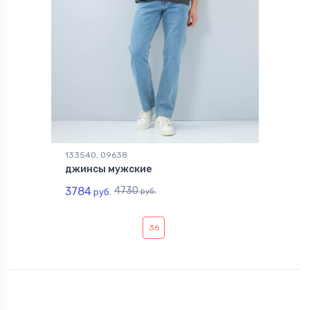
133540, 09638
джинсы мужские
3784
4730
руб.
руб.
36