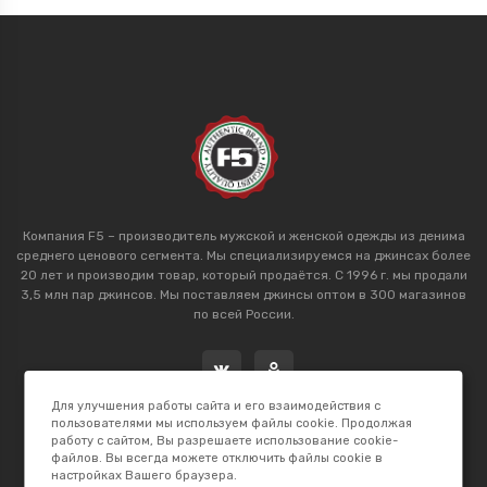
Компания F5 – производитель мужской и женской одежды из денима
среднего ценового сегмента. Мы специализируемся на джинсах более
20 лет и производим товар, который продаётся. С 1996 г. мы продали
3,5 млн пар джинсов. Мы поставляем джинсы оптом в 300 магазинов
по всей России.
Для улучшения работы сайта и его взаимодействия с
пользователями мы используем файлы cookie. Продолжая
работу с сайтом, Вы разрешаете использование cookie-
файлов. Вы всегда можете отключить файлы cookie в
настройках Вашего браузера.