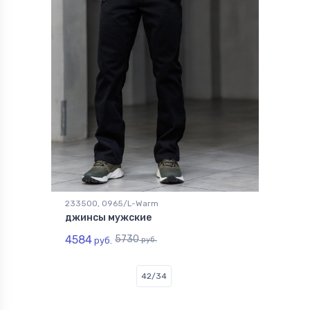
233500, 0965/L-Warm
джинсы мужские
4584
5730
руб.
руб.
42/34