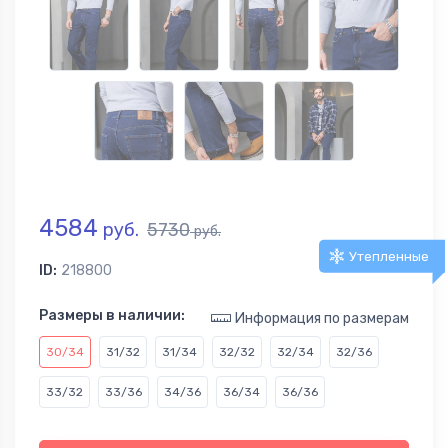
4584
руб.
5730
руб.
Утепленные
ID:
218800
Размеры в наличии:
Информация по размерам
30/34
31/32
31/34
32/32
32/34
32/36
33/32
33/36
34/36
36/34
36/36