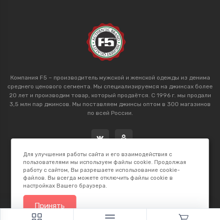
Компания F5 – производитель мужской и женской одежды из денима
среднего ценового сегмента. Мы специализируемся на джинсах более
20 лет и производим товар, который продаётся. С 1996 г. мы продали
3,5 млн пар джинсов. Мы поставляем джинсы оптом в 300 магазинов
по всей России.
Для улучшения работы сайта и его взаимодействия с
пользователями мы используем файлы cookie. Продолжая
работу с сайтом, Вы разрешаете использование cookie-
файлов. Вы всегда можете отключить файлы cookie в
настройках Вашего браузера.
2026 © F5 Studio. Сделано в
K.B.Net Studio
Принять