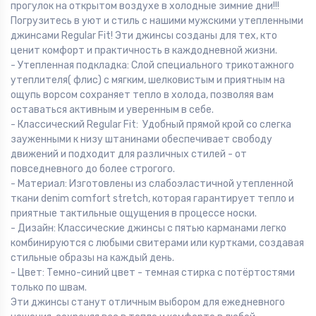
прогулок на открытом воздухе в холодные зимние дни!!!
Погрузитесь в уют и стиль с нашими мужскими утепленными
джинсами Regular Fit! Эти джинсы созданы для тех, кто
ценит комфорт и практичность в каждодневной жизни.
- Утепленная подкладка: Слой специального трикотажного
утеплителя( флис) с мягким, шелковистым и приятным на
ощупь ворсом сохраняет тепло в холода, позволяя вам
оставаться активным и уверенным в себе.
- Классический Regular Fit: Удобный прямой крой со слегка
зауженными к низу штанинами обеспечивает свободу
движений и подходит для различных стилей - от
повседневного до более строгого.
- Материал: Изготовлены из слабоэластичной утепленной
ткани denim comfort stretch, которая гарантирует тепло и
приятные тактильные ощущения в процессе носки.
- Дизайн: Классические джинсы с пятью карманами легко
комбинируются с любыми свитерами или куртками, создавая
стильные образы на каждый день.
- Цвет: Темно-синий цвет - темная стирка с потёртостями
только по швам.
Эти джинсы станут отличным выбором для ежедневного