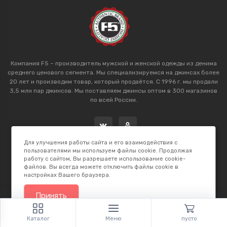
Компания F5 – производитель мужской и женской одежды из денима
среднего ценового сегмента. Мы специализируемся на джинсах более
20 лет и производим товар, который продаётся. С 1996 г. мы продали
3,5 млн пар джинсов. Мы поставляем джинсы оптом в 300 магазинов
по всей России.
Для улучшения работы сайта и его взаимодействия с
пользователями мы используем файлы cookie. Продолжая
работу с сайтом, Вы разрешаете использование cookie-
файлов. Вы всегда можете отключить файлы cookie в
настройках Вашего браузера.
2026 © F5 Studio. Сделано в
K.B.Net Studio
Принять
Каталог
Меню
пусто