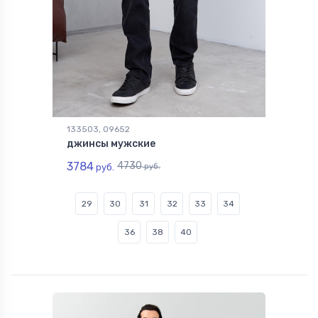
133503, 09652
джинсы мужские
3784
4730
руб.
руб.
29
30
31
32
33
34
36
38
40