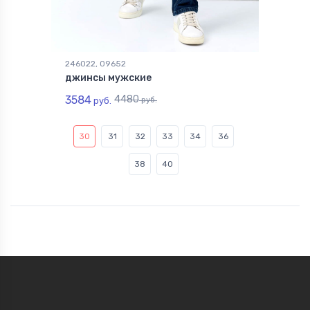
246022, 09652
джинсы мужские
3584
4480
руб.
руб.
30
31
32
33
34
36
38
40