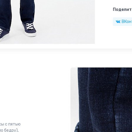
Поделить
ВКон
сы с пятью
по бедру),