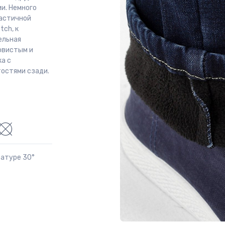
и. Немного
ластичной
tch, к
ельная
овистым и
а с
тостями сзади.
ратуре 30°