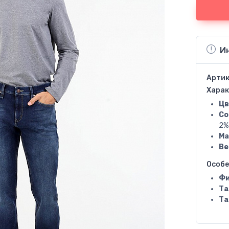
И
Артик
Харак
Цв
Со
2%
Ма
Ве
Особ
Фи
Та
Та