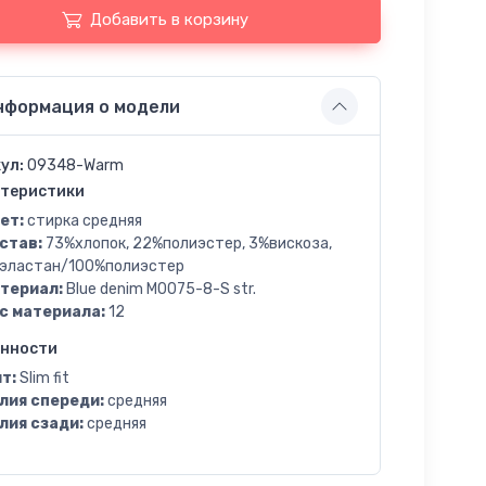
Добавить в корзину
нформация о модели
ул:
09348-Warm
теристики
ет:
стирка средняя
став:
73%хлопок, 22%полиэстер, 3%вискоза,
эластан/100%полиэстер
териал:
Blue denim M0075-8-S str.
с материала:
12
енности
т:
Slim fit
лия спереди:
средняя
лия сзади:
средняя