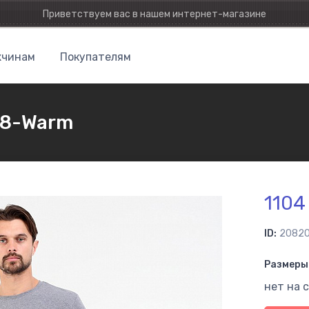
Приветствуем вас в нашем интернет-магазине
чинам
Покупателям
48-Warm
1104
ID:
20820
Размеры 
нет на 