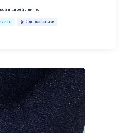
ся в своей ленте:
такте
Однокласники