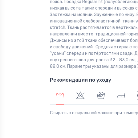
пояса. Посадка Regular fit (полуоблегающи
низкая высота талии спереди и высокая с
Застежка на молнии. Зауженные по низу.
инновационной слабоэластичной ткани w
stretch. Ткань растягивается в вертикал
направлении вместо традиционной гориз
Джинсы из этой ткани обеспечивают бо
и свободу движений. Средняя стирка с п
"усами" спереди и потёртостями сзади. 
внутреннего шва для роста 32 - 83,0 см., 
88,0 см. Параметры указаны для размера 
Рекомендации по уходу
Стирать в стиральной машине при темпе