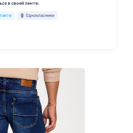
ся в своей ленте:
такте
Однокласники