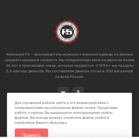
Компания F5 – производитель мужской и женской одежды из денима
среднего ценового сегмента. Мы специализируемся на джинсах более
20 лет и производим товар, который продаётся. С 1996 г. мы продали
3,5 млн пар джинсов. Мы поставляем джинсы оптом в 300 магазинов
по всей России.
Для улучшения работы сайта и его взаимодействия с
пользователями мы используем файлы cookie. Продолжая
работу с сайтом, Вы разрешаете использование cookie-
файлов. Вы всегда можете отключить файлы cookie в
настройках Вашего браузера.
2026 © F5 Studio. Сделано в
K.B.Net Studio
Принять