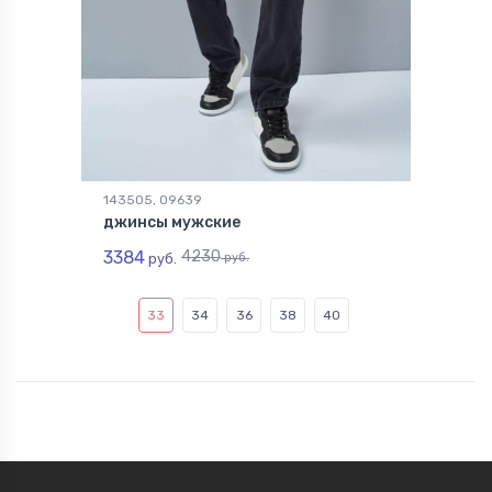
143505, 09639
джинсы мужские
3384
4230
руб.
руб.
33
34
36
38
40