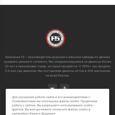
Компания F5 – производитель мужской и женской одежды из денима
среднего ценового сегмента. Мы специализируемся на джинсах более
20 лет и производим товар, который продаётся. С 1996 г. мы продали
3,5 млн пар джинсов. Мы поставляем джинсы оптом в 300 магазинов
по всей России.
Для улучшения работы сайта и его взаимодействия с
пользователями мы используем файлы cookie. Продолжая
работу с сайтом, Вы разрешаете использование cookie-
файлов. Вы всегда можете отключить файлы cookie в
настройках Вашего браузера.