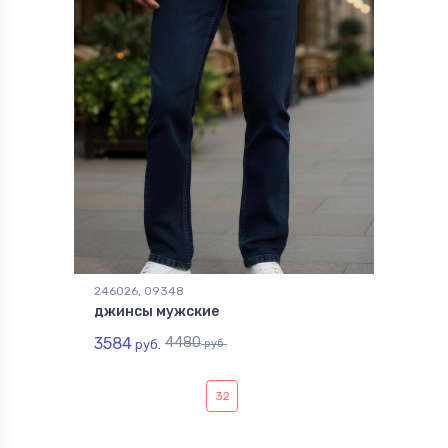
246026, 09348
джинсы мужские
3584
4480
руб.
руб.
32