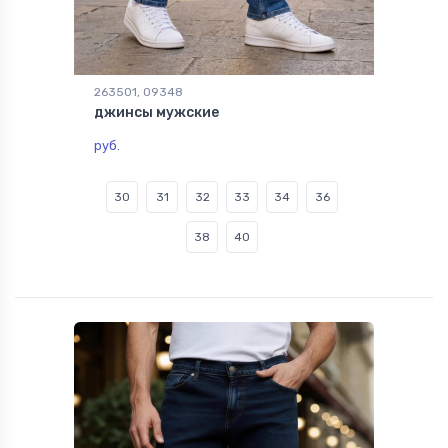
263501, 09348
джинсы мужские
руб.
30
31
32
33
34
36
38
40