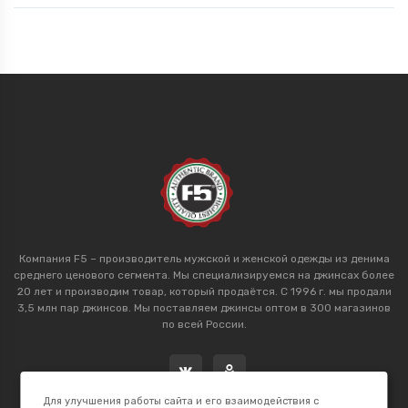
Компания F5 – производитель мужской и женской одежды из денима
среднего ценового сегмента. Мы специализируемся на джинсах более
20 лет и производим товар, который продаётся. С 1996 г. мы продали
3,5 млн пар джинсов. Мы поставляем джинсы оптом в 300 магазинов
по всей России.
Для улучшения работы сайта и его взаимодействия с