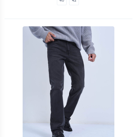
40
42