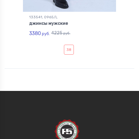
133541, 0965/L
джинсы мужские
3380
4225
руб.
руб.
38