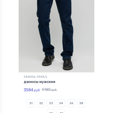
246006, 0965/L
джинсы мужские
3584
4480
руб.
руб.
31
32
33
34
36
38