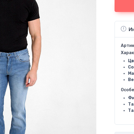
И
Артик
Харак
Цв
Со
Ма
Ве
Особ
Фи
Та
Та