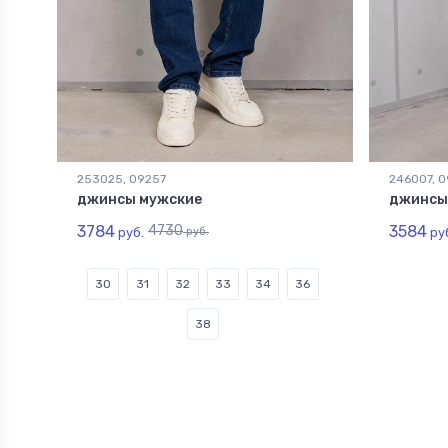
253025, 09257
246007, 
джинсы мужские
джинсы
3784
4730
3584
руб.
руб.
ру
30
31
32
33
34
36
38