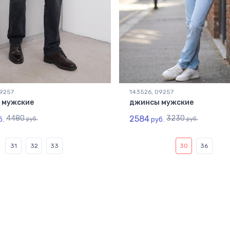
09257
143526, 09257
 мужские
джинсы мужские
4480
2584
3230
б.
руб.
руб.
руб.
31
32
33
30
36