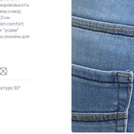
средняя высота
ены к низу.
0 см.
nim comfort
и "усами"
ры указаны для
ратуре 30°