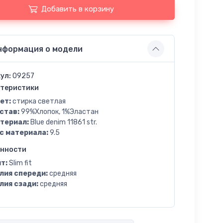
Добавить в корзину
нформация о модели
ул:
09257
теристики
ет:
стирка светлая
став:
99%Хлопок, 1%Эластан
териал:
Blue denim 11861 str.
с материала:
9.5
енности
т:
Slim fit
лия спереди:
средняя
лия сзади:
средняя