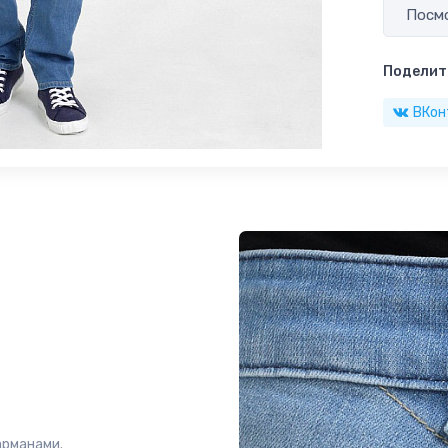
Посмо
Поделить
ВКон
арманами.