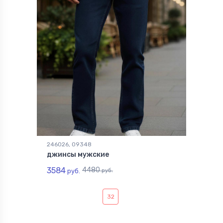
246026, 09348
джинсы мужские
3584
4480
руб.
руб.
32