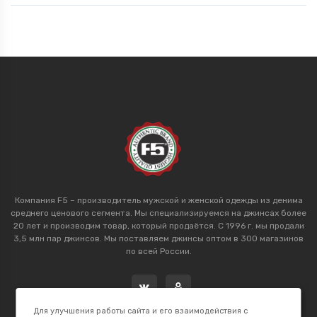
Компания F5 – производитель мужской и женской одежды из денима
среднего ценового сегмента. Мы специализируемся на джинсах более
20 лет и производим товар, который продаётся. С 1996 г. мы продали
3,5 млн пар джинсов. Мы поставляем джинсы оптом в 300 магазинов
по всей России.
Для улучшения работы сайта и его взаимодействия с