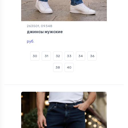
263501, 09348
джинсы мужские
руб.
30
31
32
33
34
36
38
40